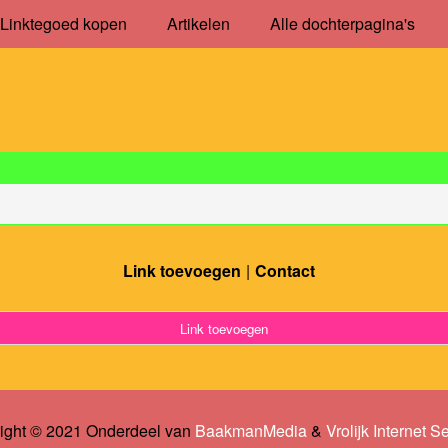
Linktegoed kopen
Artikelen
Alle dochterpagina's
Link toevoegen
Contact
Link toevoegen
ight © 2021 Onderdeel van
BaakmanMedia
&
Vrolijk Internet S