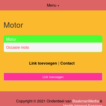
Menu +
Motor
Motor
Occasie moto
Link toevoegen
Contact
Link toevoegen
Copyright © 2021 Onderdeel van
BaakmanMedia
&
Vrolijk Internet Services