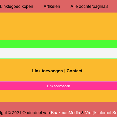
Linktegoed kopen
Artikelen
Alle dochterpagina's
Link toevoegen
Contact
Link toevoegen
ight © 2021 Onderdeel van
BaakmanMedia
&
Vrolijk Internet S